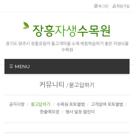
Sketchbook5, 스케치북5
Sketchbook5, 스케치북5
로그인
회원가입
경기도 양주시 장흥유원지 돌고개마을 소재 체험학습하기 좋은 자생식물
수목원
MENU
커뮤니티
/
묻고답하기
공지사항
묻고답하기
수목원 포토앨범
고객참여 포토앨범
한줄메모장
행사 일정 캘린더