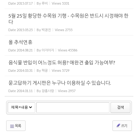
Date
2015.07.17
By
루비
Views
5331
5월 25일 황당한 수목원 기행 - 수목원은 반드시 시정해야 한
다
Date
2015.05.25
By
박경진
Views
2755
올 추석연휴
Date
2014.08.21
By
아자아자
Views
45586
음식물 반입이 어느정도 허용? 애완견 출입 가능여부?
Date
2014.03.31
By
짝꿍
Views
5729
묻고답하기 게시판은 누구나 이용하실 수 있습니다.
Date
2014.01.11
By
장흥사랑
Views
2957
검색
목록
쓰기