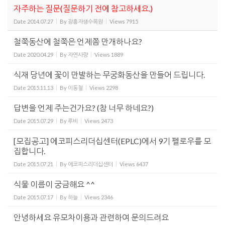
자주하는 질문(질문하기 전에 참고하세요.)
Date
2014.07.27
By
장흥자생수목원
Views
7915
철쭉동산에 철쭉은 언제쯤 만개하나요?
Date
2020.04.29
By
자연사랑
Views
1889
식재 당년에 꽃이 만발하는 무궁화동산을 만들어 드립니다.
Date
2015.11.13
By
이동철
Views
2298
답변을 언제 주는건가요? (참 너무 하네요?)
Date
2015.07.29
By
루비
Views
2473
[모집공고] 에코피스리더십센터(EPLC)에서 9기 펠로우를 모
집합니다.
Date
2015.07.21
By
에코피스리더십센터
Views
6437
식물 이름이 궁금해요 ^^
Date
2015.07.17
By
하늘
Views
2346
안녕하세요 유모차이용과 관련하여 문의드려요