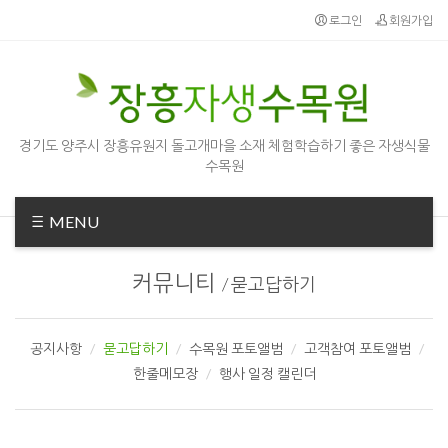
로그인
회원가입
경기도 양주시 장흥유원지 돌고개마을 소재 체험학습하기 좋은 자생식물
수목원
MENU
커뮤니티
/
묻고답하기
공지사항
묻고답하기
수목원 포토앨범
고객참여 포토앨범
한줄메모장
행사 일정 캘린더