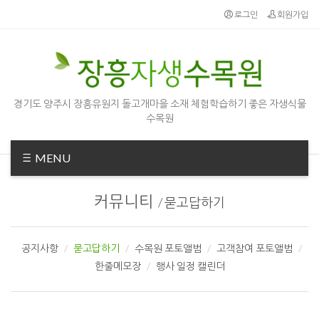
로그인
회원가입
경기도 양주시 장흥유원지 돌고개마을 소재 체험학습하기 좋은 자생식물
수목원
MENU
커뮤니티
/
묻고답하기
공지사항
묻고답하기
수목원 포토앨범
고객참여 포토앨범
한줄메모장
행사 일정 캘린더