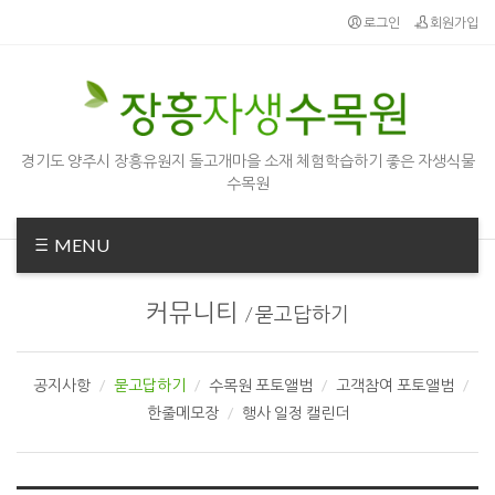
Sketchbook5, 스케치북5
Sketchbook5, 스케치북5
로그인
회원가입
경기도 양주시 장흥유원지 돌고개마을 소재 체험학습하기 좋은 자생식물
수목원
MENU
커뮤니티
/
묻고답하기
공지사항
묻고답하기
수목원 포토앨범
고객참여 포토앨범
한줄메모장
행사 일정 캘린더