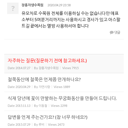
장흥자생수목원
2020.04.29 23:58
?
유모차로 수목원 전체를 이용하실 수는 없습니다만 매표
소부터 5여분거리까지는 사용하시고 경사가 있고 아스팔
트길 끝에서는 멜방 사용하셔야 합니다
댓글
자주하는 질문(질문하기 전에 참고하세요.)
Date
2014.07.27
By
장흥자생수목원
Views
7915
철쭉동산에 철쭉은 언제쯤 만개하나요?
Date
2020.04.29
By
자연사랑
Views
1889
식재 당년에 꽃이 만발하는 무궁화동산을 만들어 드립니다.
Date
2015.11.13
By
이동철
Views
2298
답변을 언제 주는건가요? (참 너무 하네요?)
Date
2015.07.29
By
루비
Views
2473