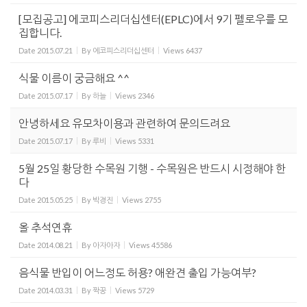
[모집공고] 에코피스리더십센터(EPLC)에서 9기 펠로우를 모
집합니다.
Date
2015.07.21
By
에코피스리더십센터
Views
6437
식물 이름이 궁금해요 ^^
Date
2015.07.17
By
하늘
Views
2346
안녕하세요 유모차이용과 관련하여 문의드려요
Date
2015.07.17
By
루비
Views
5331
5월 25일 황당한 수목원 기행 - 수목원은 반드시 시정해야 한
다
Date
2015.05.25
By
박경진
Views
2755
올 추석연휴
Date
2014.08.21
By
아자아자
Views
45586
음식물 반입이 어느정도 허용? 애완견 출입 가능여부?
Date
2014.03.31
By
짝꿍
Views
5729