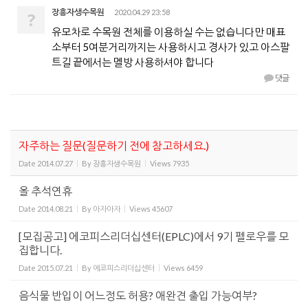
장흥자생수목원
2020.04.29 23:58
?
유모차로 수목원 전체를 이용하실 수는 없습니다만 매표
소부터 5여분거리까지는 사용하시고 경사가 있고 아스팔
트길 끝에서는 멜방 사용하셔야 합니다
댓글
자주하는 질문(질문하기 전에 참고하세요.)
Date
2014.07.27
By
장흥자생수목원
Views
7935
올 추석연휴
Date
2014.08.21
By
아자아자
Views
45607
[모집공고] 에코피스리더십센터(EPLC)에서 9기 펠로우를 모
집합니다.
Date
2015.07.21
By
에코피스리더십센터
Views
6459
음식물 반입이 어느정도 허용? 애완견 출입 가능여부?