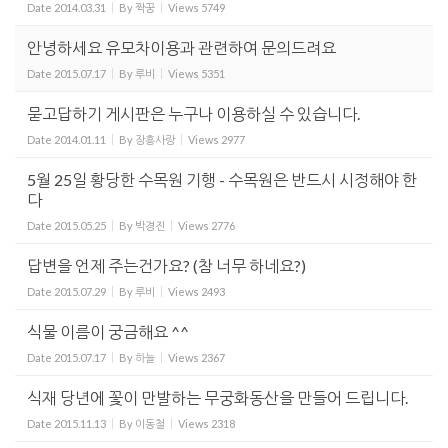
Date
2014.03.31
By
짝꿍
Views
5749
안녕하세요 유모차이용과 관련하여 문의드려요
Date
2015.07.17
By
루비
Views
5351
묻고답하기 게시판은 누구나 이용하실 수 있습니다.
Date
2014.01.11
By
장흥사랑
Views
2977
5월 25일 황당한 수목원 기행 - 수목원은 반드시 시정해야 한
다
Date
2015.05.25
By
박경진
Views
2776
답변을 언제 주는건가요? (참 너무 하네요?)
Date
2015.07.29
By
루비
Views
2493
식물 이름이 궁금해요 ^^
Date
2015.07.17
By
하늘
Views
2367
식재 당년에 꽃이 만발하는 무궁화동산을 만들어 드립니다.
Date
2015.11.13
By
이동철
Views
2318