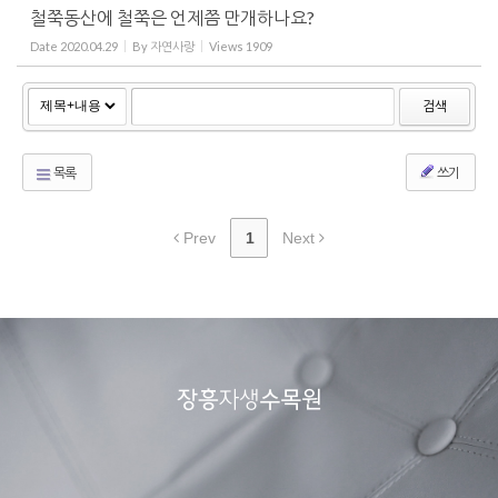
철쭉동산에 철쭉은 언제쯤 만개하나요?
Date
2020.04.29
By
자연사랑
Views
1909
검색
목록
쓰기
Prev
1
Next