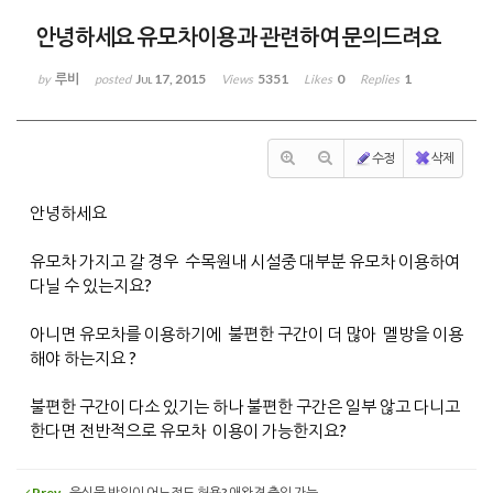
안녕하세요 유모차이용과 관련하여 문의드려요
루비
Jul 17, 2015
5351
0
1
by
posted
Views
Likes
Replies
수정
삭제
안녕하세요
유모차 가지고 갈 경우 수목원내 시설중 대부분 유모차 이용하여
다닐 수 있는지요?
아니면 유모차를 이용하기에 불편한 구간이 더 많아 멜방을 이용
해야 하는지요 ?
불편한 구간이 다소 있기는 하나 불편한 구간은 일부 않고 다니고
한다면 전반적으로 유모차 이용이 가능한지요?
Prev
음식물 반입이 어느정도 허용? 애완견 출입 가능...