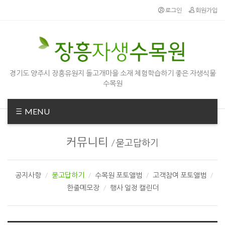
Sketchbook5, 스케치북5
Sketchbook5, 스케치북5
로그인
회원가입
경기도 양주시 장흥유원지 돌고개마을 소재 체험학습하기 좋은 자생식물
수목원
MENU
커뮤니티
/
묻고답하기
공지사항
묻고답하기
수목원 포토앨범
고객참여 포토앨범
한줄메모장
행사 일정 캘린더