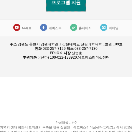
프로그램 지원
유튜브
페이스북
홈페이지
이메일
주소
강원도 춘천시 강원대학길 1 강원대학교 산림과학대학 1호관 109호
전화
033-257-7129
팩스
033-257-7130
EPLC 이사장
신승호
후원계좌
: (신한) 100-022-133920,에코피스리더십센터
안녕하십니까?
 지역의 생태 평화 네트워크의 구축을 위해 설립된「에코피스리더십센터(EPLC)」에서 20
 거주하는 CSO 활동가 및 단체를 대상으로 국내외 전문가와 1:1 매칭을 통해, 지역의 환