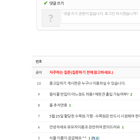
✔
댓글 쓰기
?
댓글 쓰기 권한이 없습니다. 로그인 하시겠습니까?
번호
자주하는 질문(질문하기 전에 참고하세요.)
공지
묻고답하기 게시판은 누구나 이용하실 수 있습니다.
10
음식물 반입이 어느정도 허용? 애완견 출입 가능여부?
9
2
올 추석연휴
8
1
5월 25일 황당한 수목원 기행 - 수목원은 반드시 시정해야 한
7
안녕하세요 유모차이용과 관련하여 문의드려요
6
1
식물 이름이 궁금해요 ^^
5
1