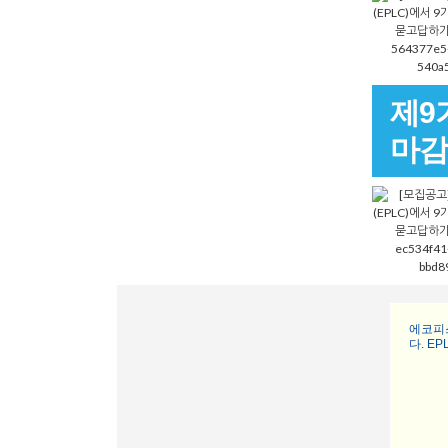
제9
마감기
에코피
다. E