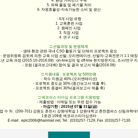
4. 환경 거버넌스 구축
5. 유해 물질 및 폐기물 처리
6. 자원효율성-지속가능한 소비 및 생산
- 4개 사업 유형
1. 교육훈련 사업
2. 캠페인 사업
3. 직접 사업
4. 연구 사업
□ 선발과정 및 운영체계
- 생태 환경 관련 국내 CSO 활동가 및 단체의 프로젝트 응모
- 운영위원회 검토에 의한 교육 사업 선발, 오리엔테이션, 선발자-교육전문가 1:1 매칭
 1년 교육 과정 (2015.10-2016.09) : on-line강의 및 off-line 현지방문지도, 조사/연구 
- 포럼 (결과보고대회) 참여 및 결과 보고서 제출(2016.08)
□ 지원내용 : 프로젝트 당 500만원
- 착수 지원금 40% (오리엔테이션)
- 프로젝트 중도금 30% (중간보고서 제출 후)
- 프로젝트 종결비 30%(결과보고서 제출 후)
□ 에코피스 리더십 프로그램 지원방법
- 제출방법 : 이메일 또는 우편 접수 가능
- 마감기한 : 2015년 07월 31일(금)
- 접 수 처 : (200-701) 강원도 춘천시 강원대학길 1 강원대학교 춘천캠퍼스 산림과학대
1호관 109호 에코피스리더십센터
E-mail : eplc2006@hanmail.net, Tel.: (033)257-7129, Fax :(033)257-7130