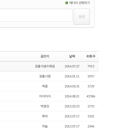
에디터 선택하기
글쓴이
날짜
조회 수
장흥자생수목원
2014.07.27
7915
장흥사랑
2014.01.11
2957
짝꿍
2014.03.31
5729
아자아자
2014.08.21
45586
박경진
2015.05.25
2755
루비
2015.07.17
5331
하늘
2015.07.17
2346