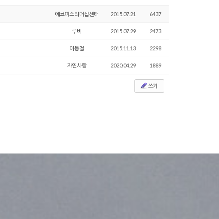
에코피스리더십센터
2015.07.21
6437
루비
2015.07.29
2473
이동철
2015.11.13
2298
자연사랑
2020.04.29
1889
쓰기