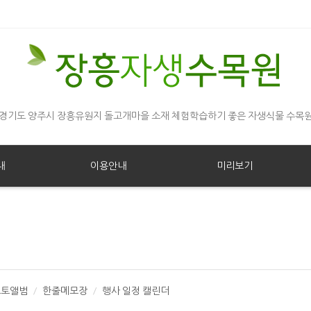
경기도 양주시 장흥유원지 돌고개마을 소재 체험학습하기 좋은 자생식물 수목
내
이용안내
미리보기
포토앨범
한줄메모장
행사 일정 캘린더