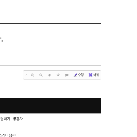
.
?
수정
삭제