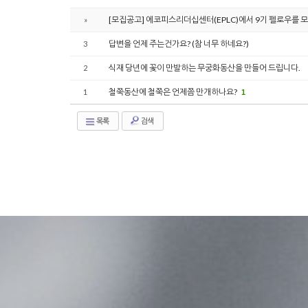
[모집공고] 에코피스리더십센터(EPLC)에서 9기 펠로우를 
»
답변을 언제 주는건가요? (참 너무 하네요?)
3
식재 당년에 꽃이 만발하는 무궁화동산을 만들어 드립니다.
2
철쭉동산에 철쭉은 언제쯤 만개하나요?
1
1
목록
검색