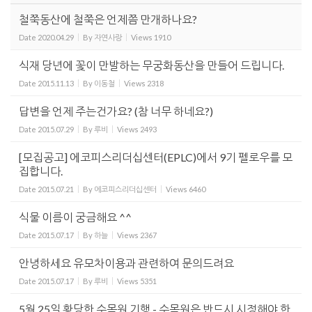
철쭉동산에 철쭉은 언제쯤 만개하나요?
Date
2020.04.29
By
자연사랑
Views
1910
식재 당년에 꽃이 만발하는 무궁화동산을 만들어 드립니다.
Date
2015.11.13
By
이동철
Views
2318
답변을 언제 주는건가요? (참 너무 하네요?)
Date
2015.07.29
By
루비
Views
2493
[모집공고] 에코피스리더십센터(EPLC)에서 9기 펠로우를 모
집합니다.
Date
2015.07.21
By
에코피스리더십센터
Views
6460
식물 이름이 궁금해요 ^^
Date
2015.07.17
By
하늘
Views
2367
안녕하세요 유모차이용과 관련하여 문의드려요
Date
2015.07.17
By
루비
Views
5351
5월 25일 황당한 수목원 기행 - 수목원은 반드시 시정해야 한