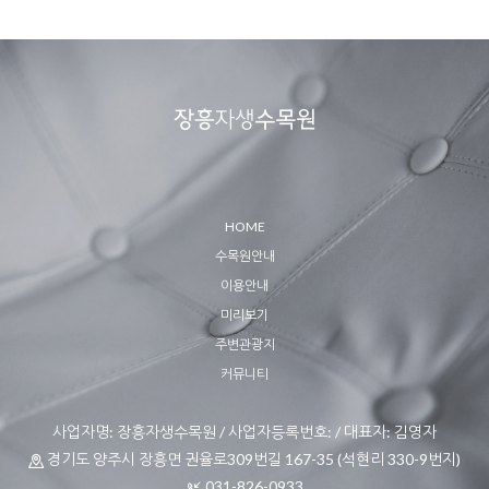
HOME
수목원안내
이용안내
미리보기
주변관광지
커뮤니티
사업자명: 장흥자생수목원 / 사업자등록번호: / 대표자: 김영자
경기도 양주시 장흥면 권율로309번길 167-35 (석현리 330-9번지)
031-826-0933