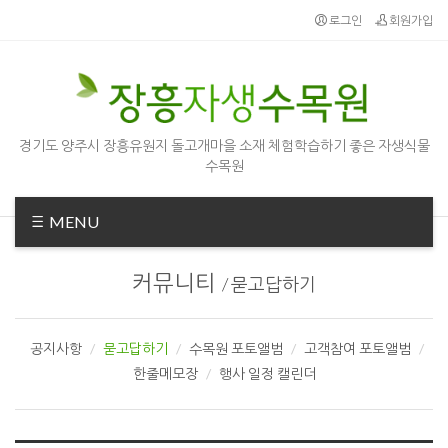
Sketchbook5, 스케치북5
Sketchbook5, 스케치북5
로그인
회원가입
경기도 양주시 장흥유원지 돌고개마을 소재 체험학습하기 좋은 자생식물
수목원
MENU
커뮤니티
/
묻고답하기
공지사항
묻고답하기
수목원 포토앨범
고객참여 포토앨범
한줄메모장
행사 일정 캘린더