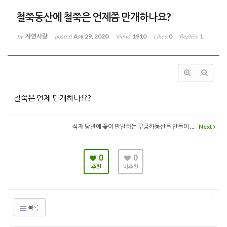
철쭉동산에 철쭉은 언제쯤 만개하나요?
자연사랑
Apr 29, 2020
1910
0
1
by
posted
Views
Likes
Replies
철쭉은 언제 만개하나요?
식재 당년에 꽃이 만발하는 무궁화동산을 만들어 ...
Next
0
0
추천
비추천
목록