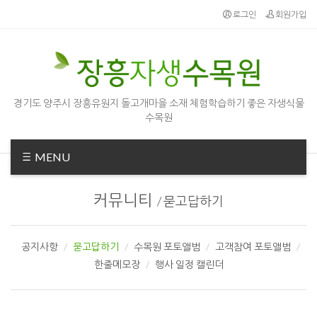
로그인
회원가입
경기도 양주시 장흥유원지 돌고개마을 소재 체험학습하기 좋은 자생식물
수목원
MENU
커뮤니티
/
묻고답하기
공지사항
묻고답하기
수목원 포토앨범
고객참여 포토앨범
한줄메모장
행사 일정 캘린더