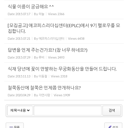
식물 이름이 궁금해요 ^^
Date
2015.07.17
By
하늘
Views
2366
[모집공고] 에코피스리더십센터(EPLC)에서 9기 펠로우를 모
집합니다.
Date
2015.07.21
By
에코피스리더십센터
Views
6458
답변을 언제 주는건가요? (참 너무 하네요?)
Date
2015.07.29
By
루비
Views
2493
식재 당년에 꽃이 만발하는 무궁화동산을 만들어 드립니다.
Date
2015.11.13
By
이동철
Views
2318
철쭉동산에 철쭉은 언제쯤 만개하나요?
Date
2020.04.29
By
자연사랑
Views
1909
검색
목록
쓰기