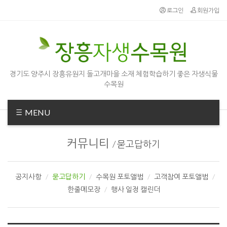
Sketchbook5, 스케치북5
Sketchbook5, 스케치북5
로그인
회원가입
경기도 양주시 장흥유원지 돌고개마을 소재 체험학습하기 좋은 자생식물
수목원
MENU
커뮤니티
/
묻고답하기
공지사항
묻고답하기
수목원 포토앨범
고객참여 포토앨범
한줄메모장
행사 일정 캘린더