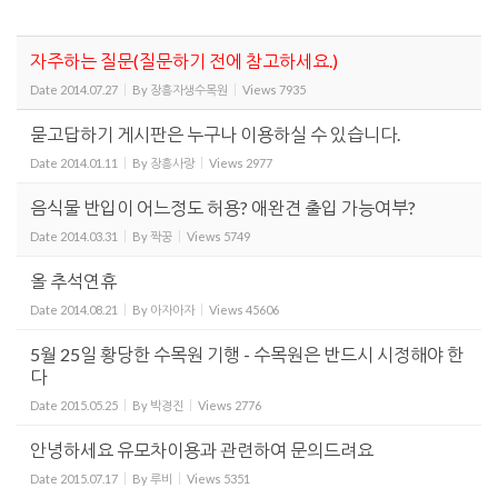
자주하는 질문(질문하기 전에 참고하세요.)
Date
2014.07.27
By
장흥자생수목원
Views
7935
묻고답하기 게시판은 누구나 이용하실 수 있습니다.
Date
2014.01.11
By
장흥사랑
Views
2977
음식물 반입이 어느정도 허용? 애완견 출입 가능여부?
Date
2014.03.31
By
짝꿍
Views
5749
올 추석연휴
Date
2014.08.21
By
아자아자
Views
45606
5월 25일 황당한 수목원 기행 - 수목원은 반드시 시정해야 한
다
Date
2015.05.25
By
박경진
Views
2776
안녕하세요 유모차이용과 관련하여 문의드려요
Date
2015.07.17
By
루비
Views
5351