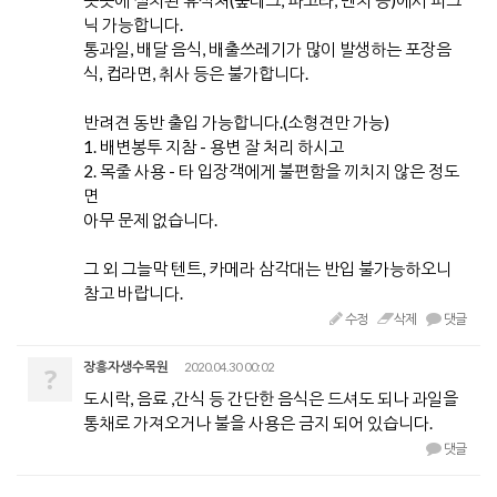
곳곳에 설치된 휴식처(숲데크, 파고라, 벤치 등)에서 피크
닉 가능합니다.
통과일, 배달 음식, 배출쓰레기가 많이 발생하는 포장음
식, 컵라면, 취사 등은 불가합니다.
반려견 동반 출입 가능합니다.(소형견만 가능)
1. 배변봉투 지참 - 용변 잘 처리 하시고
2. 목줄 사용 - 타 입장객에게 불편함을 끼치지 않은 정도
면
아무 문제 없습니다.
그 외 그늘막 텐트, 카메라 삼각대는 반입 불가능하오니
참고 바랍니다.
수정
삭제
댓글
장흥자생수목원
2020.04.30 00:02
?
도시락, 음료 ,간식 등 간단한 음식은 드셔도 되나 과일을
통채로 가져오거나 불을 사용은 금지 되어 있습니다.
댓글