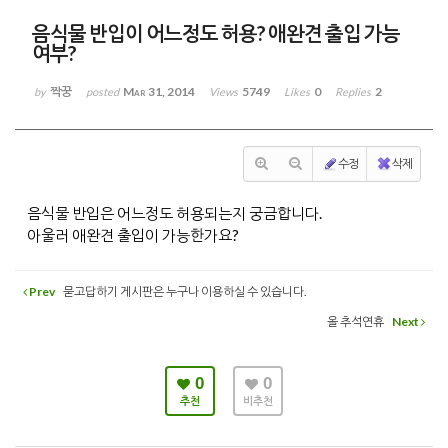
음식물 반입이 어느정도 허용? 애완견 출입 가능
여부?
짝꿍
Mar 31, 2014
5749
0
2
by
posted
Views
Likes
Replies
수정
삭제
음식물 반입은 어느정도 허용되는지 궁금합니다.
아울러 애완견 출입이 가능한가요?
Prev
묻고답하기 게시판은 누구나 이용하실 수 있습니다.
올 추석연휴
Next
0
0
추천
비추천