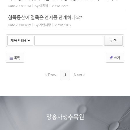
Date
2015.11.13
By
이동철
Views
2298
철쭉동산에 철쭉은 언제쯤 만개하나요?
Date
2020.04.29
By
자연사랑
Views
1889
검색
목록
쓰기
Prev
1
Next