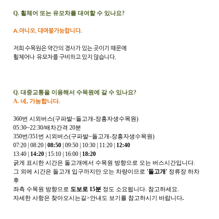
Q. 휠체어 또는 유모차를 대여할 수 있나요?
A.아니오, 대여불가능합니다.
저희 수목원은 약간의 경사가 있는 곳이기 때문에
휠체어나 유모차를 구비하고 있지 않습니다.
Q. 대중교통을 이용해서 수목원에 갈 수 있나요?
A. 네, 가능합니다.
360번 시외버스(구파발~돌고개-장흥자생수목원)
05:30~22:30/배차간격 20분
350번/351번 시외버스(구파발~돌고개-장흥자생수목원)
07:20 | 08:20 |
08:50
| 09:50 | 10:30 | 11:20 |
12:40
13:40 |
14:20
| 15:10 | 16:00 |
18:20
굵게 표시한 시간은 돌고개에서 수목원 방향으로 오는 버스시간입니다.
그 외에 시간은 돌고개 입구까지만 오는 차량이므로
'돌고개'
정류장
하차
후
좌측 수목원 방향으로
도보로 15분
정도 소요됩니다. 참고하세요.
자세한 사항은 찾아오시는길>안내도 보기를 참고하시기 바랍니다
.