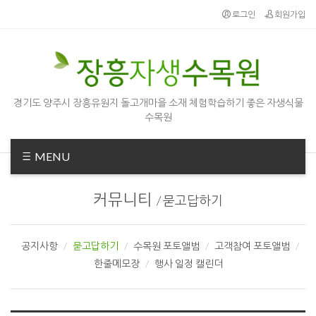
Sketchbook5, 스케치북5
Sketchbook5, 스케치북5
로그인
회원가입
경기도 양주시 장흥유원지 돌고개마을 소재 체험학습하기 좋은 자생식물
수목원
MENU
커뮤니티
/
묻고답하기
공지사항
묻고답하기
수목원 포토앨범
고객참여 포토앨범
한줄메모장
행사 일정 캘린더