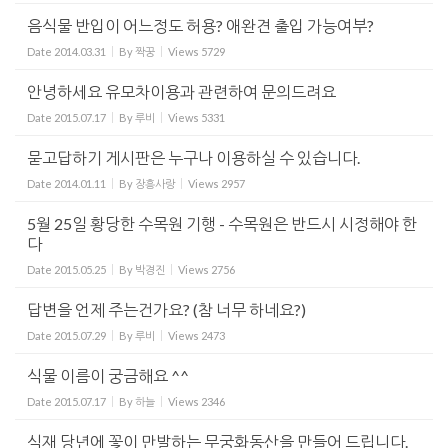
음식물 반입이 어느정도 허용? 애완견 출입 가능여부?
Date
2014.03.31
By
짝꿍
Views
5729
안녕하세요 유모차이용과 관련하여 문의드려요
Date
2015.07.17
By
루비
Views
5331
묻고답하기 게시판은 누구나 이용하실 수 있습니다.
Date
2014.01.11
By
장흥사랑
Views
2957
5월 25일 황당한 수목원 기행 - 수목원은 반드시 시정해야 한
다
Date
2015.05.25
By
박경진
Views
2756
답변을 언제 주는건가요? (참 너무 하네요?)
Date
2015.07.29
By
루비
Views
2473
식물 이름이 궁금해요 ^^
Date
2015.07.17
By
하늘
Views
2346
식재 당년에 꽃이 만발하는 무궁화동산을 만들어 드립니다.