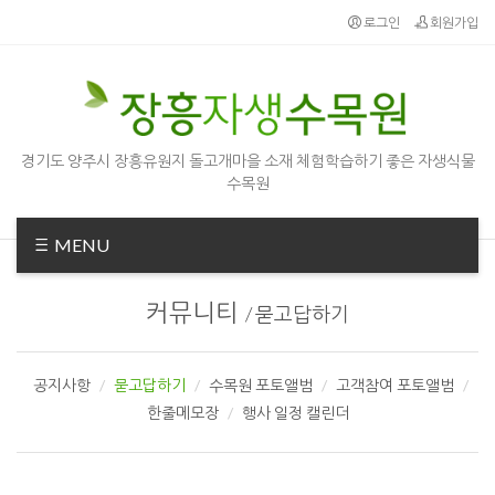
로그인
회원가입
경기도 양주시 장흥유원지 돌고개마을 소재 체험학습하기 좋은 자생식물
수목원
MENU
커뮤니티
/
묻고답하기
공지사항
묻고답하기
수목원 포토앨범
고객참여 포토앨범
한줄메모장
행사 일정 캘린더