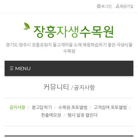
Sketchbook5, 스케치북5
Sketchbook5, 스케치북5
로그인
회원가입
경기도 양주시 장흥유원지 돌고개마을 소재 체험학습하기 좋은 자생식물
수목원
MENU
커뮤니티
/
공지사항
공지사항
묻고답하기
수목원 포토앨범
고객참여 포토앨범
한줄메모장
행사 일정 캘린더