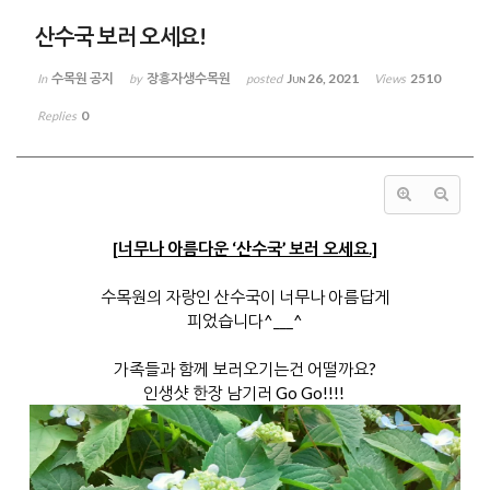
산수국 보러 오세요!
수목원 공지
장흥자생수목원
Jun 26, 2021
2510
In
by
posted
Views
0
Replies
[너무나 아름다운 ‘산수국’ 보러 오세요.]
수목원의 자랑인 산수국이 너무나 아름답게
피었습니다^___^
가족들과 함께 보러오기는건 어떨까요?
인생샷 한장 남기러 Go Go!!!!