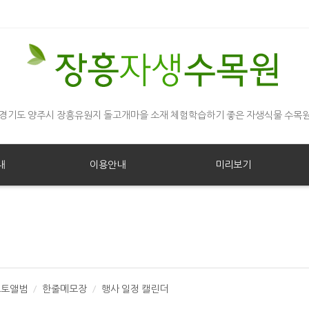
경기도 양주시 장흥유원지 돌고개마을 소재 체험학습하기 좋은 자생식물 수목
내
이용안내
미리보기
포토앨범
한줄메모장
행사 일정 캘린더