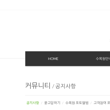
Sketchbook5, 스케치북5
Sketchbook5, 스케치북5
HOME
수목원안
커뮤니티
/
공지사항
공지사항
묻고답하기
수목원 포토앨범
고객참여 