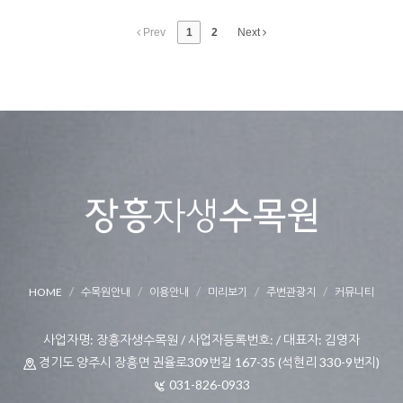
Prev
1
2
Next
HOME
수목원안내
이용안내
미리보기
주변관광지
커뮤니티
사업자명: 장흥자생수목원 / 사업자등록번호: / 대표자: 김영자
경기도 양주시 장흥면 권율로309번길 167-35 (석현리 330-9번지)
031-826-0933