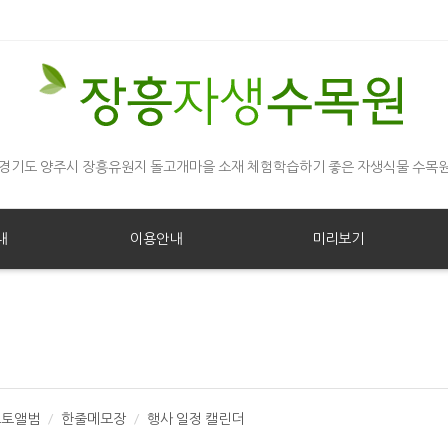
경기도 양주시 장흥유원지 돌고개마을 소재 체험학습하기 좋은 자생식물 수목
내
이용안내
미리보기
포토앨범
한줄메모장
행사 일정 캘린더