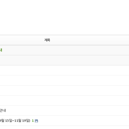
제목
내
 안내
 15일~11월 19일)
1