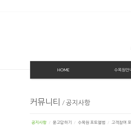
Sketchbook5, 스케치북5
Sketchbook5, 스케치북5
HOME
수목원안
커뮤니티
/
공지사항
공지사항
묻고답하기
수목원 포토앨범
고객참여 