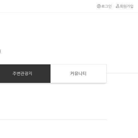
로그인
회원가입
원
주변관광지
커뮤니티