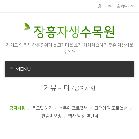
로그인
회원가입
경기도 양주시 장흥유원지 돌고개마을 소재 체험학습하기 좋은 자생식물
수목원
MENU
커뮤니티
/
공지사항
공지사항
묻고답하기
수목원 포토앨범
고객참여 포토앨범
한줄메모장
행사 일정 캘린더