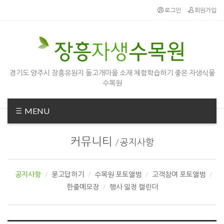
Sketchbook5, 스케치북5
Sketchbook5, 스케치북5
로그인
회원가입
경기도 양주시 장흥유원지 돌고개마을 소재 체험학습하기 좋은 자생식물
수목원
MENU
커뮤니티
/
공지사항
공지사항
묻고답하기
수목원 포토앨범
고객참여 포토앨범
한줄메모장
행사 일정 캘린더