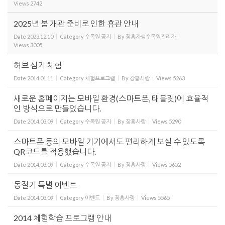
Views
2742
2025년 봄 개관 준비로 인한 휴관 안내
Date
2023.12.10
Category
수목원 공지
By
장흥자생수목원관리자
Views
3005
허브 심기 체험
Date
2014.01.11
Category
체험프로그램
By
장흥사랑
Views
5263
새로운 홈페이지는 모바일 환경(스마트폰, 태블릿)에 효율적
인 방식으로 만들었습니다.
Date
2014.03.09
Category
수목원 공지
By
장흥사랑
Views
5290
스마트폰 등의 모바일 기기에서도 편리하게 보실 수 있도록
QR코드를 적용했습니다.
Date
2014.03.09
Category
수목원 공지
By
장흥사랑
Views
5652
동절기 특별 이벤트
Date
2014.03.09
Category
이벤트
By
장흥사랑
Views
5565
2014 체험학습 프로그램 안내