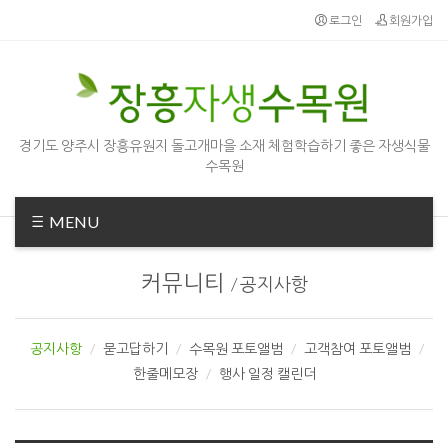
Sketchbook5, 스케치북5
Sketchbook5, 스케치북5
로그인
회원가입
경기도 양주시 장흥유원지 돌고개마을 소재 체험학습하기 좋은 자생식물
수목원
MENU
커뮤니티
/
공지사항
공지사항
묻고답하기
수목원 포토앨범
고객참여 포토앨범
한줄메모장
행사 일정 캘린더