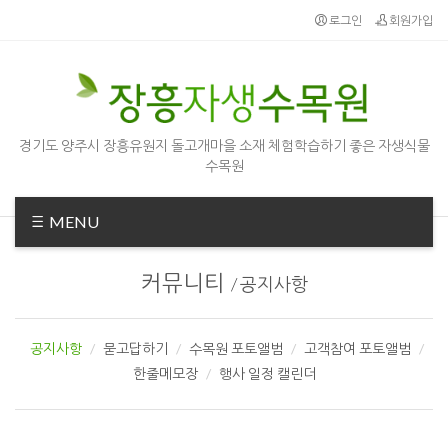
로그인
회원가입
경기도 양주시 장흥유원지 돌고개마을 소재 체험학습하기 좋은 자생식물
수목원
MENU
커뮤니티
/
공지사항
공지사항
묻고답하기
수목원 포토앨범
고객참여 포토앨범
한줄메모장
행사 일정 캘린더