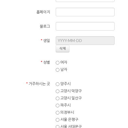
홈페이지
블로그
*
생일
*
성별
여자
남자
*
거주하시는 곳
양주시
고양시 덕양구
고양시 일산구
파주시
의정부시
서울 은평구
서울 서대문구