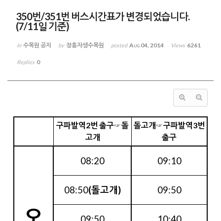
350번/351번 버스시간표가 변경되었습니다.
(7/11일 기준)
수목원 공지
장흥자생수목원
Aug 04, 2014
6261
In
by
posted
Views
0
Replies
구파발역2번 출구☞돌
돌고개☞구파발역3번
고개
출구
08:20
09:10
08:50
(돌고개)
09:50
오
09:50
10:40