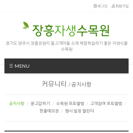
Sketchbook5, 스케치북5
Sketchbook5, 스케치북5
로그인
회원가입
경기도 양주시 장흥유원지 돌고개마을 소재 체험학습하기 좋은 자생식물
수목원
MENU
커뮤니티
/
공지사항
공지사항
묻고답하기
수목원 포토앨범
고객참여 포토앨범
한줄메모장
행사 일정 캘린더