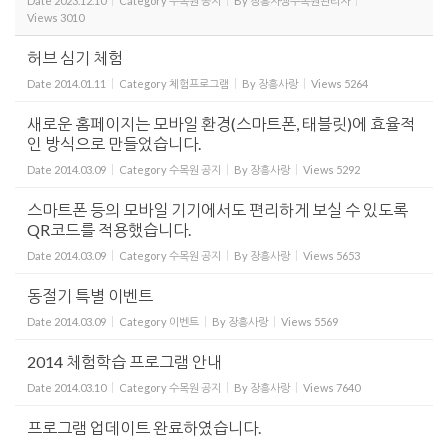
Date
2023.12.10
Category
수목원 공지
By
장흥자생수목원관리자
Views
3010
허브 심기 체험
Date
2014.01.11
Category
체험프로그램
By
장흥사랑
Views
5264
새로운 홈페이지는 모바일 환경(스마트폰, 태블릿)에 효율적
인 방식으로 만들었습니다.
Date
2014.03.09
Category
수목원 공지
By
장흥사랑
Views
5292
스마트폰 등의 모바일 기기에서도 편리하게 보실 수 있도록
QR코드를 적용했습니다.
Date
2014.03.09
Category
수목원 공지
By
장흥사랑
Views
5653
동절기 특별 이벤트
Date
2014.03.09
Category
이벤트
By
장흥사랑
Views
5569
2014 체험학습 프로그램 안내
Date
2014.03.10
Category
수목원 공지
By
장흥사랑
Views
7640
프로그램 업데이트 완료하였습니다.