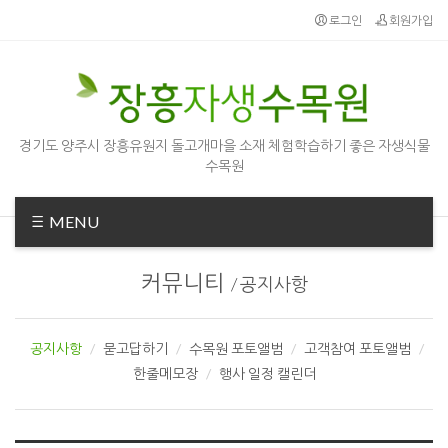
Sketchbook5, 스케치북5
Sketchbook5, 스케치북5
로그인
회원가입
경기도 양주시 장흥유원지 돌고개마을 소재 체험학습하기 좋은 자생식물
수목원
MENU
커뮤니티
/
공지사항
공지사항
묻고답하기
수목원 포토앨범
고객참여 포토앨범
한줄메모장
행사 일정 캘린더