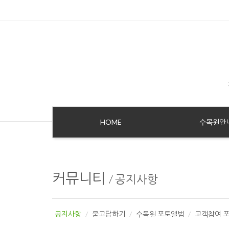
Sketchbook5, 스케치북5
Sketchbook5, 스케치북5
HOME
수목원안
커뮤니티
/
공지사항
공지사항
묻고답하기
수목원 포토앨범
고객참여 