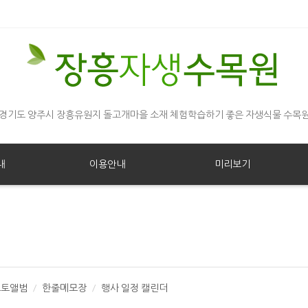
경기도 양주시 장흥유원지 돌고개마을 소재 체험학습하기 좋은 자생식물 수목
내
이용안내
미리보기
포토앨범
한줄메모장
행사 일정 캘린더