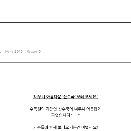
1
2545
0
Views
Replies
[너무나 아름다운 ‘산수국’ 보러 오세요.]
수목원의 자랑인 산수국이 너무나 아름답게
피었습니다^___^
가족들과 함께 보러오기는건 어떨까요?