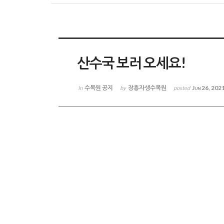
산수국 보러 오세요!
수목원 공지
장흥자생수목원
Jun 26, 202
In
by
posted