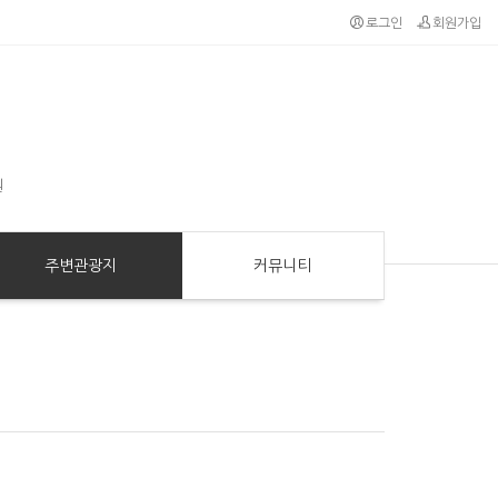
로그인
회원가입
원
주변관광지
커뮤니티