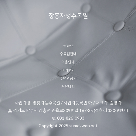
HOME
수목원안내
이용안내
미리보기
주변관광지
커뮤니티
사업자명: 장흥자생수목원 / 사업자등록번호: / 대표자: 김영자
경기도 양주시 장흥면 권율로309번길 167-35 (석현리 330-9번지)
031-826-0933
Copyright 2025 sumokwon.net