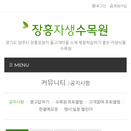
Sketchbook5, 스케치북5
Sketchbook5, 스케치북5
로그인
회원가입
경기도 양주시 장흥유원지 돌고개마을 소재 체험학습하기 좋은 자생식물
수목원
MENU
커뮤니티
/
공지사항
공지사항
묻고답하기
수목원 포토앨범
고객참여 포토앨범
한줄메모장
행사 일정 캘린더