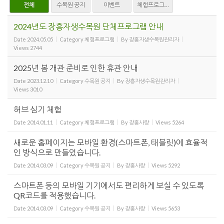
전체
수목원 공지
이벤트
체험프로그램
2024년도 장흥자생수목원 단체프로그램 안내
Date
2024.05.05
Category
체험프로그램
By
장흥자생수목원관리자
Views
2744
2025년 봄 개관 준비로 인한 휴관 안내
Date
2023.12.10
Category
수목원 공지
By
장흥자생수목원관리자
Views
3010
허브 심기 체험
Date
2014.01.11
Category
체험프로그램
By
장흥사랑
Views
5264
새로운 홈페이지는 모바일 환경(스마트폰, 태블릿)에 효율적
인 방식으로 만들었습니다.
Date
2014.03.09
Category
수목원 공지
By
장흥사랑
Views
5292
스마트폰 등의 모바일 기기에서도 편리하게 보실 수 있도록
QR코드를 적용했습니다.
Date
2014.03.09
Category
수목원 공지
By
장흥사랑
Views
5653