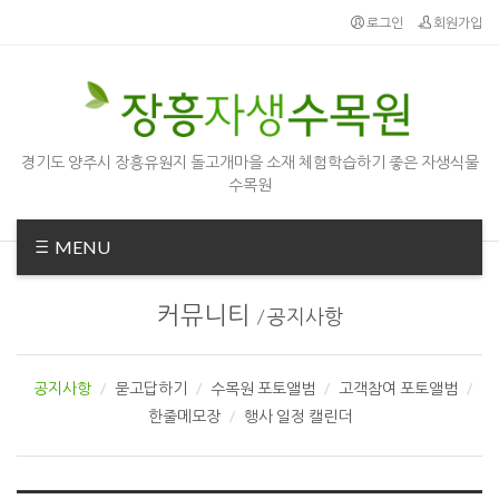
Sketchbook5, 스케치북5
Sketchbook5, 스케치북5
로그인
회원가입
경기도 양주시 장흥유원지 돌고개마을 소재 체험학습하기 좋은 자생식물
수목원
MENU
커뮤니티
/
공지사항
공지사항
묻고답하기
수목원 포토앨범
고객참여 포토앨범
한줄메모장
행사 일정 캘린더