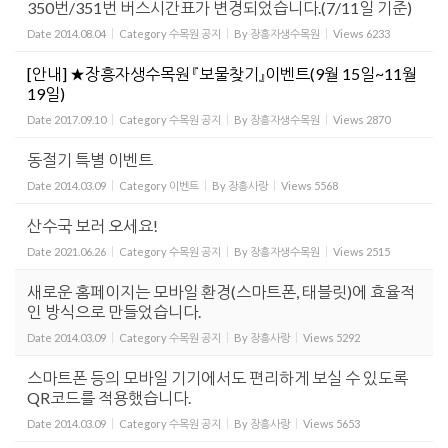
350번/351번 버스시간표가 변경되었습니다.(7/11일 기준)
Date
2014.08.04
Category
수목원 공지
By
장흥자생수목원
Views
6233
[안내] ★장흥자생수목원 『보물찾기』이벤트(9월 15일~11월
19일)
Date
2017.09.10
Category
수목원 공지
By
장흥자생수목원
Views
2870
동절기 특별 이벤트
Date
2014.03.09
Category
이벤트
By
장흥사랑
Views
5568
산수국 보러 오세요!
Date
2021.06.26
Category
수목원 공지
By
장흥자생수목원
Views
2515
새로운 홈페이지는 모바일 환경(스마트폰, 태블릿)에 효율적
인 방식으로 만들었습니다.
Date
2014.03.09
Category
수목원 공지
By
장흥사랑
Views
5292
스마트폰 등의 모바일 기기에서도 편리하게 보실 수 있도록
QR코드를 적용했습니다.
Date
2014.03.09
Category
수목원 공지
By
장흥사랑
Views
5653