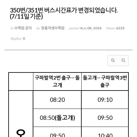
350번/351번 버스시간표가 변경되었습니다.
(7/11일 기준)
수목원 공지
장흥자생수목원
Aug 04, 2014
6233
In
by
posted
Views
0
Replies
구파발역2번 출구☞돌
돌고개☞구파발역3번
고개
출구
08:20
09:10
08:50
(돌고개)
09:50
오
09:50
10:40