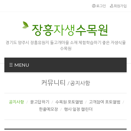
Sketchbook5, 스케치북5
Sketchbook5, 스케치북5
로그인
회원가입
경기도 양주시 장흥유원지 돌고개마을 소재 체험학습하기 좋은 자생식물
수목원
MENU
커뮤니티
/
공지사항
공지사항
묻고답하기
수목원 포토앨범
고객참여 포토앨범
한줄메모장
행사 일정 캘린더