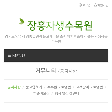
로그인
회원가입
경기도 양주시 장흥유원지 돌고개마을 소재 체험학습하기 좋은 자생식물
수목원
MENU
커뮤니티
/
공지사항
공지사항
묻고답하기
수목원 포토앨범
고객참여 포토앨범
한줄메모장
행사 일정 캘린더