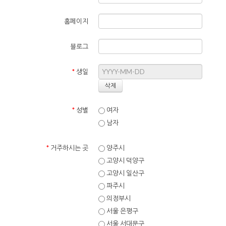
홈페이지
블로그
*
생일
*
성별
여자
남자
*
거주하시는 곳
양주시
고양시 덕양구
고양시 일산구
파주시
의정부시
서울 은평구
서울 서대문구