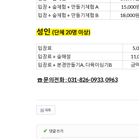
입장 + 숲체험 + 만들기체험 A
15,000
입장 + 숲체험 + 만들기체험 B
18,000
성인
(단체 20명 이상
)
입장료
5
,
입장료 + 숲해설
11,
입장료 + 분경만들기A, 다육이심기B
금
☎ 문의전화 : 031-826-0933, 0963
목록
✔
댓글 쓰기