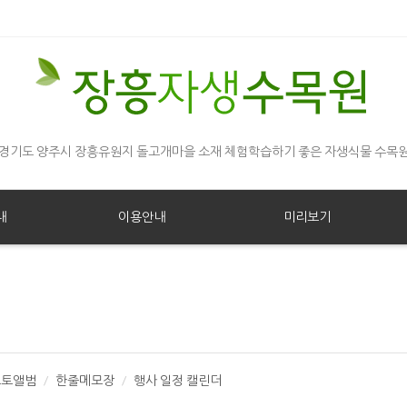
경기도 양주시 장흥유원지 돌고개마을 소재 체험학습하기 좋은 자생식물 수목
내
이용안내
미리보기
포토앨범
한줄메모장
행사 일정 캘린더