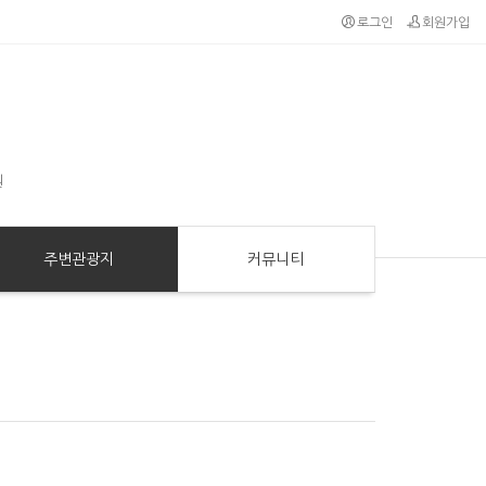
로그인
회원가입
원
주변관광지
커뮤니티