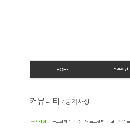
Sketchbook5, 스케치북5
Sketchbook5, 스케치북5
HOME
수목원안
커뮤니티
/
공지사항
공지사항
묻고답하기
수목원 포토앨범
고객참여 