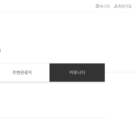
로그인
회원가입
원
주변관광지
커뮤니티