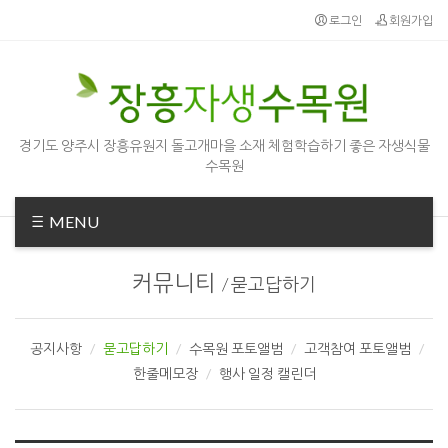
Sketchbook5, 스케치북5
Sketchbook5, 스케치북5
로그인
회원가입
경기도 양주시 장흥유원지 돌고개마을 소재 체험학습하기 좋은 자생식물
수목원
MENU
커뮤니티
/
묻고답하기
공지사항
묻고답하기
수목원 포토앨범
고객참여 포토앨범
한줄메모장
행사 일정 캘린더