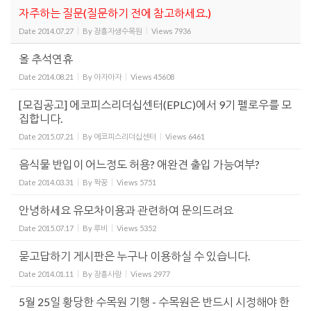
자주하는 질문(질문하기 전에 참고하세요.)
Date
2014.07.27
By
장흥자생수목원
Views
7936
올 추석연휴
Date
2014.08.21
By
아자아자
Views
45608
[모집공고] 에코피스리더십센터(EPLC)에서 9기 펠로우를 모
집합니다.
Date
2015.07.21
By
에코피스리더십센터
Views
6461
음식물 반입이 어느정도 허용? 애완견 출입 가능여부?
Date
2014.03.31
By
짝꿍
Views
5751
안녕하세요 유모차이용과 관련하여 문의드려요
Date
2015.07.17
By
루비
Views
5352
묻고답하기 게시판은 누구나 이용하실 수 있습니다.
Date
2014.01.11
By
장흥사랑
Views
2977
5월 25일 황당한 수목원 기행 - 수목원은 반드시 시정해야 한