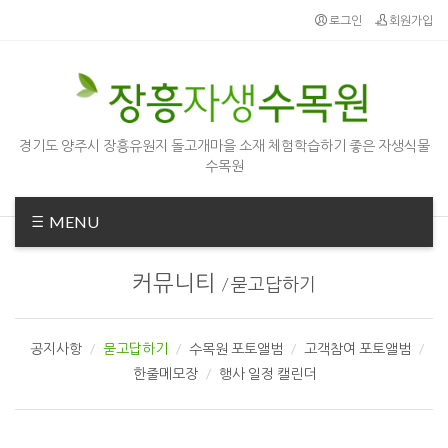
로그인
회원가입
경기도 양주시 장흥유원지 돌고개마을 소재 체험학습하기 좋은 자생식물
수목원
MENU
커뮤니티
/
묻고답하기
공지사항
묻고답하기
수목원 포토앨범
고객참여 포토앨범
한줄메모장
행사 일정 캘린더