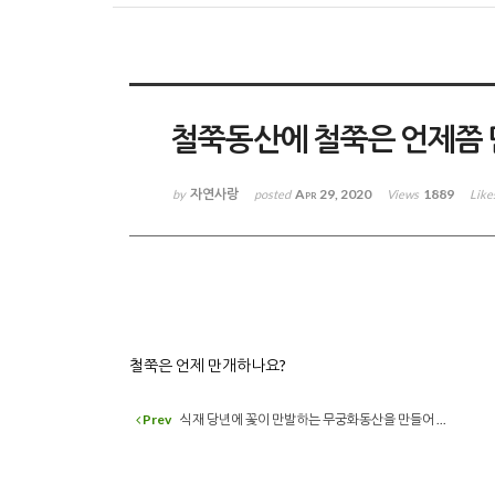
철쭉동산에 철쭉은 언제쯤
자연사랑
Apr 29, 2020
1889
by
posted
Views
Like
철쭉은 언제 만개하나요?
Prev
식재 당년에 꽃이 만발하는 무궁화동산을 만들어 ...