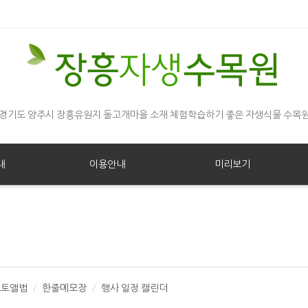
경기도 양주시 장흥유원지 돌고개마을 소재 체험학습하기 좋은 자생식물 수목
내
이용안내
미리보기
포토앨범
한줄메모장
행사 일정 캘린더