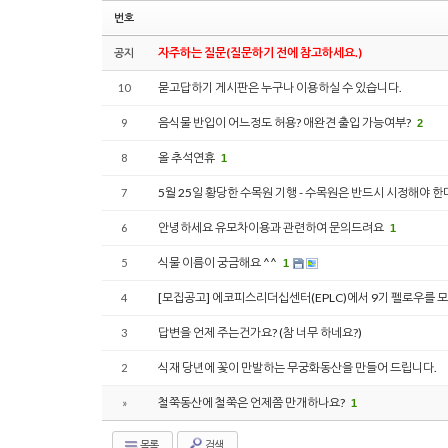
번호
자주하는 질문(질문하기 전에 참고하세요.)
공지
묻고답하기 게시판은 누구나 이용하실 수 있습니다.
10
음식물 반입이 어느정도 허용? 애완견 출입 가능여부?
9
2
올 추석연휴
8
1
5월 25일 황당한 수목원 기행 - 수목원은 반드시 시정해야 한
7
안녕하세요 유모차이용과 관련하여 문의드려요
6
1
식물 이름이 궁금해요 ^^
5
1
[모집공고] 에코피스리더십센터(EPLC)에서 9기 펠로우를 
4
답변을 언제 주는건가요? (참 너무 하네요?)
3
식재 당년에 꽃이 만발하는 무궁화동산을 만들어 드립니다.
2
철쭉동산에 철쭉은 언제쯤 만개하나요?
»
1
목록
검색