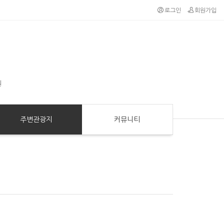
로그인
회원가입
원
주변관광지
커뮤니티