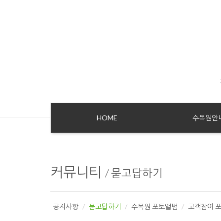
Sketchbook5, 스케치북5
Sketchbook5, 스케치북5
HOME
수목원안
커뮤니티
/
묻고답하기
공지사항
묻고답하기
수목원 포토앨범
고객참여 