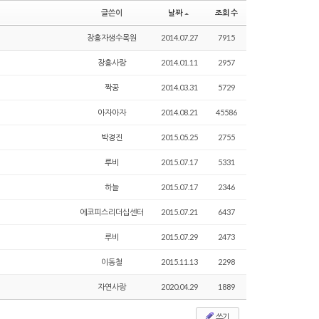
글쓴이
날짜
조회 수
장흥자생수목원
2014.07.27
7915
장흥사랑
2014.01.11
2957
짝꿍
2014.03.31
5729
아자아자
2014.08.21
45586
박경진
2015.05.25
2755
루비
2015.07.17
5331
하늘
2015.07.17
2346
에코피스리더십센터
2015.07.21
6437
루비
2015.07.29
2473
이동철
2015.11.13
2298
자연사랑
2020.04.29
1889
쓰기