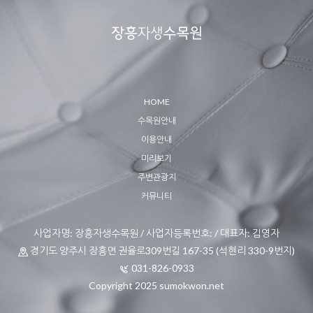
HOME
수목원안내
이용안내
미리보기
주변관광지
커뮤니티
사업자명: 장흥자생수목원 / 사업자등록번호: / 대표자: 김영자
경기도 양주시 장흥면 권율로309번길 167-35 (석현리 330-9번지)
031-826-0933
Copyright 2025 sumokwon.net