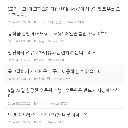
[모집공고] 에코피스리더십센터(EPLC)에서 9기 펠로우를 모
집합니다.
Date
2015.07.21
By
에코피스리더십센터
Views
6437
음식물 반입이 어느정도 허용? 애완견 출입 가능여부?
Date
2014.03.31
By
짝꿍
Views
5729
안녕하세요 유모차이용과 관련하여 문의드려요
Date
2015.07.17
By
루비
Views
5331
묻고답하기 게시판은 누구나 이용하실 수 있습니다.
Date
2014.01.11
By
장흥사랑
Views
2957
5월 25일 황당한 수목원 기행 - 수목원은 반드시 시정해야 한
다
Date
2015.05.25
By
박경진
Views
2755
답변을 언제 주는건가요? (참 너무 하네요?)
Date
2015.07.29
By
루비
Views
2473