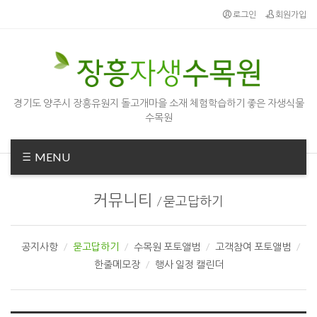
Sketchbook5, 스케치북5
Sketchbook5, 스케치북5
로그인
회원가입
경기도 양주시 장흥유원지 돌고개마을 소재 체험학습하기 좋은 자생식물
수목원
MENU
커뮤니티
/
묻고답하기
공지사항
묻고답하기
수목원 포토앨범
고객참여 포토앨범
한줄메모장
행사 일정 캘린더