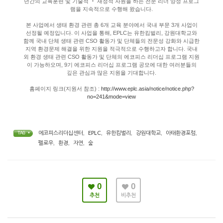
년간의 교육훈련 및 기술적 ‧ 재정적 자원을 하는 전문 리더 양성 프로그
램을 지속적으로 수행해 왔습니다.
본 사업에서 생태 환경 관련 총 6개 교육 분야에서 국내 부문 3개 사업이
선정될 예정입니다. 이 사업을 통해, EPLC는 유한킴벌리, 강원대학교와
함께 국내 단체 생태 관련 CSO 활동가 및 단체들의 전문성 강화와 시급한
지역 환경문제 해결을 위한 지원을 적극적으로 수행하고자 합니다. 국내
외 환경 생태 관련 CSO 활동가 및 단체의 에코피스 리더십 프로그램 지원
이 가능하오며, 9기 에코피스 리더십 프로그램 공모에 대한 여러분들의
깊은 관심과 많은 지원을 기대합니다.
홈페이지 링크(지원서 참조) :
http://www.eplc.asia/notice/notice.php?
no=241&mode=view
에코피스리더십센터
,
EPLC
,
유한킴벌리
,
강원대학교
,
아태환경포럼
,
TAG •
펠로우
,
환경
,
자연
,
숲
0
0
추천
비추천