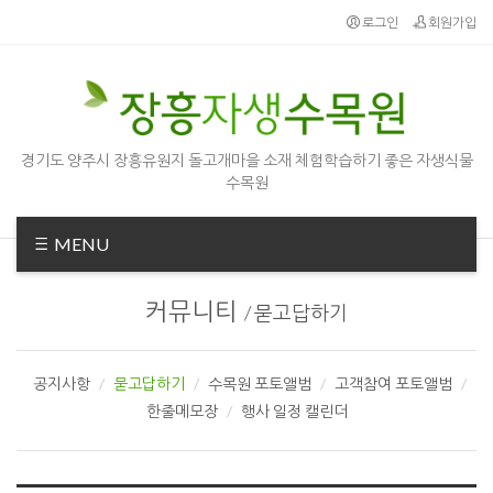
Sketchbook5, 스케치북5
Sketchbook5, 스케치북5
로그인
회원가입
경기도 양주시 장흥유원지 돌고개마을 소재 체험학습하기 좋은 자생식물
수목원
MENU
커뮤니티
/
묻고답하기
공지사항
묻고답하기
수목원 포토앨범
고객참여 포토앨범
한줄메모장
행사 일정 캘린더