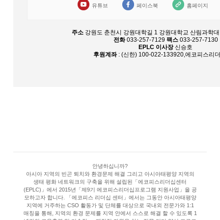
유튜브
페이스북
홈페이지
주소
강원도 춘천시 강원대학길 1 강원대학교 산림과학대학
전화
033-257-7129
팩스
033-257-7130
EPLC 이사장
신승호
후원계좌
: (신한) 100-022-133920,에코피스
안녕하십니까?
아시아 지역의 빈곤 퇴치와 환경문제 해결 그리고 아시아태평양 지역의
생태 평화 네트워크의 구축을 위해 설립된「에코피스리더십센터
(EPLC)」에서 2015년「제9기 에코피스리더십프로그램 지원사업」을 공
모하고자 합니다. 「에코피스 리더십 센터」에서는 그동안 아시아태평양
지역에 거주하는 CSO 활동가 및 단체를 대상으로 국내외 전문가와 1:1
매칭을 통해, 지역의 환경 문제를 지역 안에서 스스로 해결 할 수 있도록 1