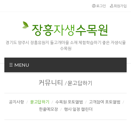
로그인
회원가입
경기도 양주시 장흥유원지 돌고개마을 소재 체험학습하기 좋은 자생식물
수목원
MENU
커뮤니티
/
묻고답하기
공지사항
묻고답하기
수목원 포토앨범
고객참여 포토앨범
한줄메모장
행사 일정 캘린더