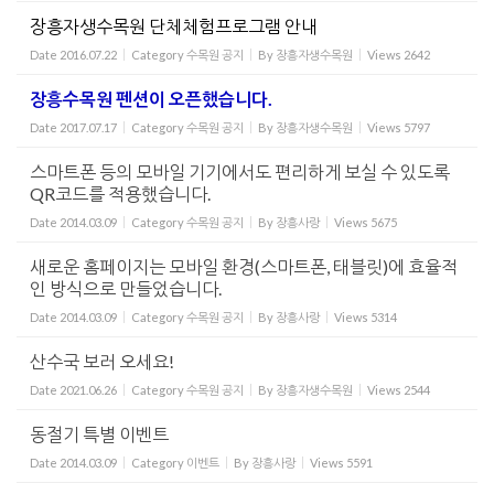
장흥자생수목원 단체체험프로그램 안내
Date
2016.07.22
Category
수목원 공지
By
장흥자생수목원
Views
2642
장흥수목원 펜션이 오픈했습니다.
Date
2017.07.17
Category
수목원 공지
By
장흥자생수목원
Views
5797
스마트폰 등의 모바일 기기에서도 편리하게 보실 수 있도록
QR코드를 적용했습니다.
Date
2014.03.09
Category
수목원 공지
By
장흥사랑
Views
5675
새로운 홈페이지는 모바일 환경(스마트폰, 태블릿)에 효율적
인 방식으로 만들었습니다.
Date
2014.03.09
Category
수목원 공지
By
장흥사랑
Views
5314
산수국 보러 오세요!
Date
2021.06.26
Category
수목원 공지
By
장흥자생수목원
Views
2544
동절기 특별 이벤트
Date
2014.03.09
Category
이벤트
By
장흥사랑
Views
5591