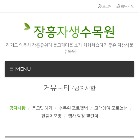
Sketchbook5, 스케치북5
Sketchbook5, 스케치북5
로그인
회원가입
경기도 양주시 장흥유원지 돌고개마을 소재 체험학습하기 좋은 자생식물
수목원
MENU
커뮤니티
/
공지사항
공지사항
묻고답하기
수목원 포토앨범
고객참여 포토앨범
한줄메모장
행사 일정 캘린더