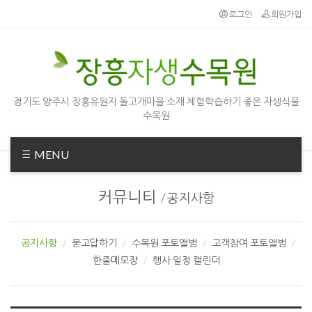
Sketchbook5, 스케치북5
Sketchbook5, 스케치북5
로그인
회원가입
경기도 양주시 장흥유원지 돌고개마을 소재 체험학습하기 좋은 자생식물
수목원
MENU
커뮤니티
/
공지사항
공지사항
묻고답하기
수목원 포토앨범
고객참여 포토앨범
한줄메모장
행사 일정 캘린더