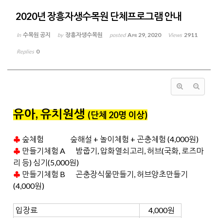
2020년 장흥자생수목원 단체프로그램 안내
수목원 공지
장흥자생수목원
Apr 29, 2020
2911
In
by
posted
Views
0
Replies
유아, 유치원생
(단체 20명 이상
)
♣
숲체험 숲해설 + 놀이체험 + 곤충체험 (4,000원)
♣
만들기체험 A 밤줍기, 압화열쇠고리, 허브(국화, 로즈마
리 등) 심기(5,000원)
♣
만들기체험 B 곤충장식물만들기, 허브양초만들기
(4,000원)
입장료
4,000원