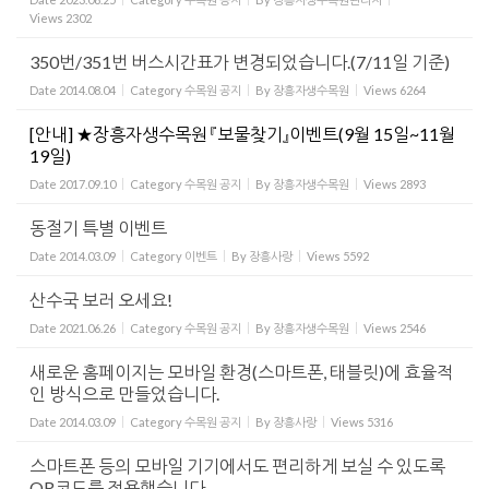
Views
2302
350번/351번 버스시간표가 변경되었습니다.(7/11일 기준)
Date
2014.08.04
Category
수목원 공지
By
장흥자생수목원
Views
6264
[안내] ★장흥자생수목원 『보물찾기』이벤트(9월 15일~11월
19일)
Date
2017.09.10
Category
수목원 공지
By
장흥자생수목원
Views
2893
동절기 특별 이벤트
Date
2014.03.09
Category
이벤트
By
장흥사랑
Views
5592
산수국 보러 오세요!
Date
2021.06.26
Category
수목원 공지
By
장흥자생수목원
Views
2546
새로운 홈페이지는 모바일 환경(스마트폰, 태블릿)에 효율적
인 방식으로 만들었습니다.
Date
2014.03.09
Category
수목원 공지
By
장흥사랑
Views
5316
스마트폰 등의 모바일 기기에서도 편리하게 보실 수 있도록
QR코드를 적용했습니다.