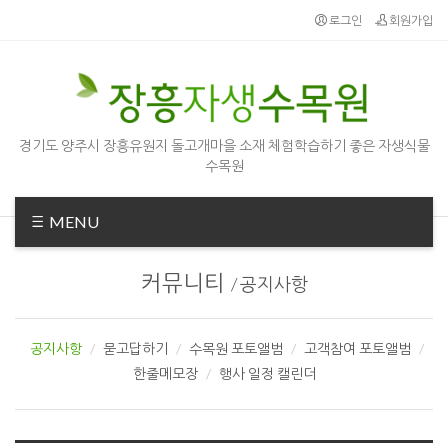
Sketchbook5, 스케치북5
Sketchbook5, 스케치북5
로그인
회원가입
경기도 양주시 장흥유원지 돌고개마을 소재 체험학습하기 좋은 자생식물
수목원
MENU
커뮤니티
/
공지사항
공지사항
묻고답하기
수목원 포토앨범
고객참여 포토앨범
한줄메모장
행사 일정 캘린더