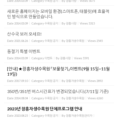
Date
2014.03.09
Category
수목원 공지
By
장흥사랑
Views
5675
새로운 홈페이지는 모바일 환경(스마트폰, 태블릿)에 효율적
인 방식으로 만들었습니다.
Date
2014.03.09
Category
수목원 공지
By
장흥사랑
Views
5315
산수국 보러 오세요!
Date
2021.06.26
Category
수목원 공지
By
장흥자생수목원
Views
2545
동절기 특별 이벤트
Date
2014.03.09
Category
이벤트
By
장흥사랑
Views
5591
[안내] ★장흥자생수목원 『보물찾기』이벤트(9월 15일~11월
19일)
Date
2017.09.10
Category
수목원 공지
By
장흥자생수목원
Views
2892
350번/351번 버스시간표가 변경되었습니다.(7/11일 기준)
Date
2014.08.04
Category
수목원 공지
By
장흥자생수목원
Views
6260
2023년 장흥자생수목원 단체프로그램 안내
Date
2023.08.25
Category
수목원 공지
By
장흥자생수목원관리자