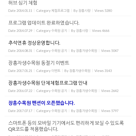
허브 심기 체험
Date
2014.01.11
Category
체험프로그램
By
장흥사랑
Views
5280
프로그램 업데이트 완료하였습니다.
Date
2014.07.29
Category
수목원 공지
By
장흥사랑
Views
4666
추석연휴 정상운영합니다.
Date
2014.08.31
Category
수목원 공지
By
장흥자생수목원
Views
5047
장흥자생수목원 동절기 이벤트
Date
2017.01.21
Category
이벤트
By
장흥자생수목원
Views
3143
장흥자생수목원 단체체험프로그램 안내
Date
2016.07.22
Category
수목원 공지
By
장흥자생수목원
Views
2642
장흥수목원 펜션이 오픈했습니다.
Date
2017.07.17
Category
수목원 공지
By
장흥자생수목원
Views
5797
스마트폰 등의 모바일 기기에서도 편리하게 보실 수 있도록
QR코드를 적용했습니다.