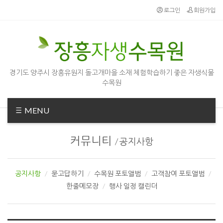
Sketchbook5, 스케치북5
Sketchbook5, 스케치북5
로그인
회원가입
경기도 양주시 장흥유원지 돌고개마을 소재 체험학습하기 좋은 자생식물
수목원
MENU
커뮤니티
/
공지사항
공지사항
묻고답하기
수목원 포토앨범
고객참여 포토앨범
한줄메모장
행사 일정 캘린더