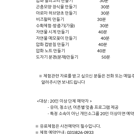
압화 열쇠고리 만들기 30분
곤충모양 장식물 만들기 30분
아로마 허브양초 만들기 30분
비즈팔찌 만들기 30분
수확체험-밤줍기(가을) 30분
자연물 시계 만들기 40분
자연물 메모꽂이 만들기 40분
압화 컵받침 만들기 40분
압화 노트 만들기 40분
도자기 분경(분재)만들기 50분
※ 체험관련 자료를 받고 싶으신 분들은 전화 또는 메일
알려주시면 보내드립니다
<대상 : 20인 이상 단체 예약자 >
- 유아, 청소년, 어른별 맞춤 프로그램 제공
- 특정 소속이 아닌 개인소그룹 20인 이상이면 예약
※ 유료체험은 사전예약이 필수입니다.
※ 체험 예약안내 : 031)826-0933