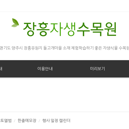
경기도 양주시 장흥유원지 돌고개마을 소재 체험학습하기 좋은 자생식물 수목
내
이용안내
미리보기
포토앨범
한줄메모장
행사 일정 캘린더