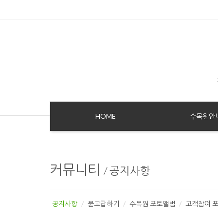
Sketchbook5, 스케치북5
Sketchbook5, 스케치북5
HOME
수목원안
커뮤니티
/
공지사항
공지사항
묻고답하기
수목원 포토앨범
고객참여 