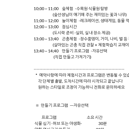
10;00 ~ 11;00 숲체험 -수목원 식물원 탐방
(숲선생님이 얘기해 주는 재미있는 꽃과 나무)
11;00 ~ 12;00 놀이체험 -레크레이션, 생태게임, 동물
12;00 ~ 13;00 점심시간
(도시락 준비 -실외, 실내 장소 제공)
13;00 ~ 13;40 곤충체험 -장수풍뎅이, 거미, 나비, 벌 등
(살아있는 곤충 직접 관찰 + 체험학습지 교재이
13;40 ~ 14;40 만들기 프로그램 -자유선택
(직접 만들고 가져가기)
---------------------------------------------------------------
* 예약사항에 따라 체험시간과 프로그램은 변동될 수 있
각 단체별 출발, 도착시간에 따라 시작되고 끝납니다
원하는 스타일로 조정이 가능하니 전화로 문의하세요
※ 만들기 프로그램 ㅡ자유선택
프로그램 소요 시간
식물 심기 -허브 또는 야생화- 30분