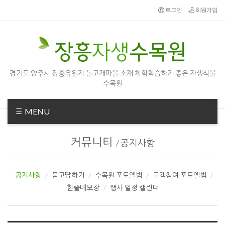
Sketchbook5, 스케치북5
Sketchbook5, 스케치북5
로그인
회원가입
경기도 양주시 장흥유원지 돌고개마을 소재 체험학습하기 좋은 자생식물
수목원
MENU
커뮤니티
/
공지사항
공지사항
묻고답하기
수목원 포토앨범
고객참여 포토앨범
한줄메모장
행사 일정 캘린더