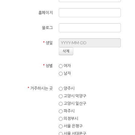
홈페이지
블로그
*
생일
*
성별
여자
남자
*
거주하시는 곳
양주시
고양시 덕양구
고양시 일산구
파주시
의정부시
서울 은평구
서울 서대문구