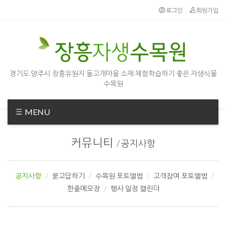
로그인
회원가입
경기도 양주시 장흥유원지 돌고개마을 소재 체험학습하기 좋은 자생식물
수목원
MENU
커뮤니티
/
공지사항
공지사항
묻고답하기
수목원 포토앨범
고객참여 포토앨범
한줄메모장
행사 일정 캘린더