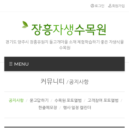
Sketchbook5, 스케치북5
Sketchbook5, 스케치북5
로그인
회원가입
경기도 양주시 장흥유원지 돌고개마을 소재 체험학습하기 좋은 자생식물
수목원
MENU
커뮤니티
/
공지사항
공지사항
묻고답하기
수목원 포토앨범
고객참여 포토앨범
한줄메모장
행사 일정 캘린더