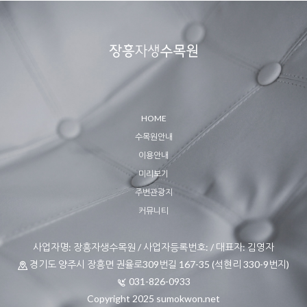
HOME
수목원안내
이용안내
미리보기
주변관광지
커뮤니티
사업자명: 장흥자생수목원 / 사업자등록번호: / 대표자: 김영자
경기도 양주시 장흥면 권율로309번길 167-35 (석현리 330-9번지)
031-826-0933
Copyright 2025 sumokwon.net