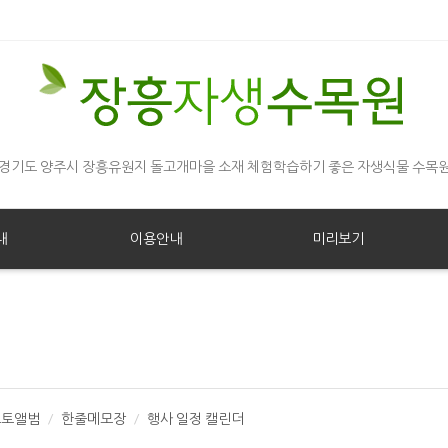
경기도 양주시 장흥유원지 돌고개마을 소재 체험학습하기 좋은 자생식물 수목
내
이용안내
미리보기
포토앨범
한줄메모장
행사 일정 캘린더