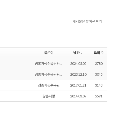
게시물을 뷰어로 보기
글쓴이
날짜
조회 수
장흥자생수목원관리자
2024.05.05
2780
장흥자생수목원관리자
2023.12.10
3045
장흥자생수목원
2017.01.21
3143
장흥사랑
2014.03.09
5591