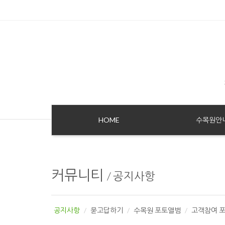
Sketchbook5, 스케치북5
Sketchbook5, 스케치북5
HOME
수목원안
커뮤니티
/
공지사항
공지사항
묻고답하기
수목원 포토앨범
고객참여 