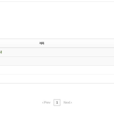
제목
내
Prev
1
Next