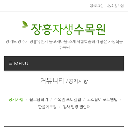
Sketchbook5, 스케치북5
Sketchbook5, 스케치북5
로그인
회원가입
경기도 양주시 장흥유원지 돌고개마을 소재 체험학습하기 좋은 자생식물
수목원
MENU
커뮤니티
/
공지사항
공지사항
묻고답하기
수목원 포토앨범
고객참여 포토앨범
한줄메모장
행사 일정 캘린더