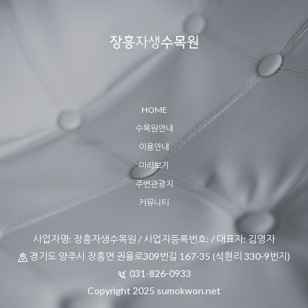
HOME
수목원안내
이용안내
미리보기
주변관광지
커뮤니티
사업자명: 장흥자생수목원 / 사업자등록번호: / 대표자: 김영자
경기도 양주시 장흥면 권율로309번길 167-35 (석현리 330-9번지)
031-826-0933
Copyright 2025 sumokwon.net