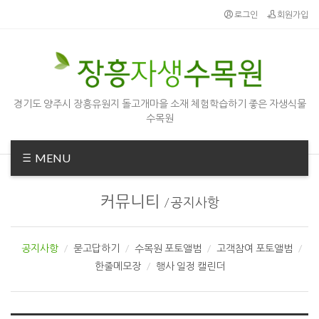
Sketchbook5, 스케치북5
Sketchbook5, 스케치북5
로그인
회원가입
경기도 양주시 장흥유원지 돌고개마을 소재 체험학습하기 좋은 자생식물
수목원
MENU
커뮤니티
/
공지사항
공지사항
묻고답하기
수목원 포토앨범
고객참여 포토앨범
한줄메모장
행사 일정 캘린더