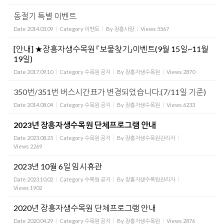
동절기 특별 이벤트
Date
2014.03.09
Category
이벤트
By
장흥사랑
Views
5567
[안내] ★장흥자생수목원 『보물찾기』이벤트(9월 15일~11월
19일)
Date
2017.09.10
Category
수목원 공지
By
장흥자생수목원
Views
2870
350번/351번 버스시간표가 변경되었습니다.(7/11일 기준)
Date
2014.08.04
Category
수목원 공지
By
장흥자생수목원
Views
6233
2023년 장흥자생수목원 단체프로그램 안내
Date
2023.08.25
Category
수목원 공지
By
장흥자생수목원관리자
Views
2269
2023년 10월 6일 임시휴관
Date
2023.10.02
Category
수목원 공지
By
장흥자생수목원관리자
Views
1902
2020년 장흥자생수목원 단체프로그램 안내
Date
2020.04.29
Category
수목원 공지
By
장흥자생수목원
Views
2876