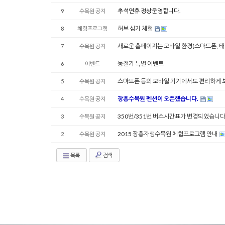
추석연휴 정상운영합니다.
9
수목원 공지
허브 심기 체험
8
체험프로그램
새로운 홈페이지는 모바일 환경(스마트폰, 
7
수목원 공지
동절기 특별 이벤트
6
이벤트
스마트폰 등의 모바일 기기에서도 편리하게 보
5
수목원 공지
장흥수목원 펜션이 오픈했습니다.
4
수목원 공지
350번/351번 버스시간표가 변경되었습니다.(
3
수목원 공지
2015 장흥자생수목원 체험프로그램 안내
2
수목원 공지
목록
검색