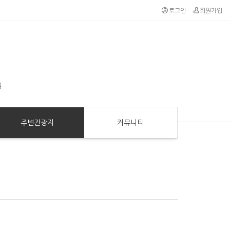
로그인
회원가입
원
주변관광지
커뮤니티