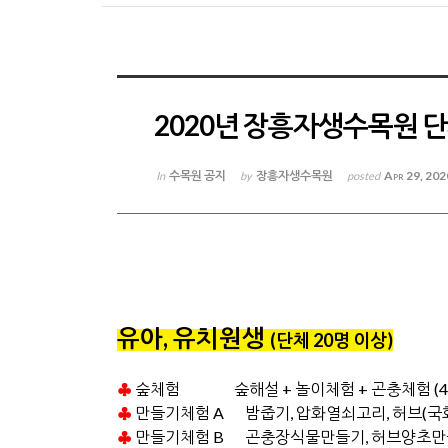
2020년 장흥자생수목원 
수목원 공지
장흥자생수목원
Apr 29, 202
In
by
posted
유아, 유치원생
(단체 20명 이상
)
♣
숲체험 숲해설 + 놀이체험 + 곤충체험 (4,
♣
만들기체험 A 밤줍기, 압화열쇠고리, 허브(국화, 
♣
만들기체험 B 곤충장식물만들기, 허브양초만들기