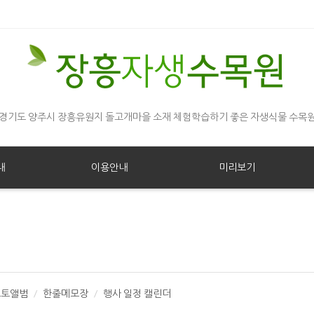
경기도 양주시 장흥유원지 돌고개마을 소재 체험학습하기 좋은 자생식물 수목
내
이용안내
미리보기
포토앨범
한줄메모장
행사 일정 캘린더