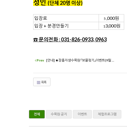
성인
(단체 20명 이상
)
입장료
,000원
5
입장 + 분경만들기
3,000원
1
☎ 문의전화 : 031-826-0933, 0963
Prev
[안내] ★장흥자생수목원 『보물찾기』이벤트(9월 ...
목록
전체
수목원 공지
이벤트
체험프로그램