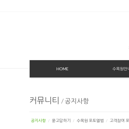
Sketchbook5, 스케치북5
Sketchbook5, 스케치북5
HOME
수목원안
커뮤니티
/
공지사항
공지사항
묻고답하기
수목원 포토앨범
고객참여 