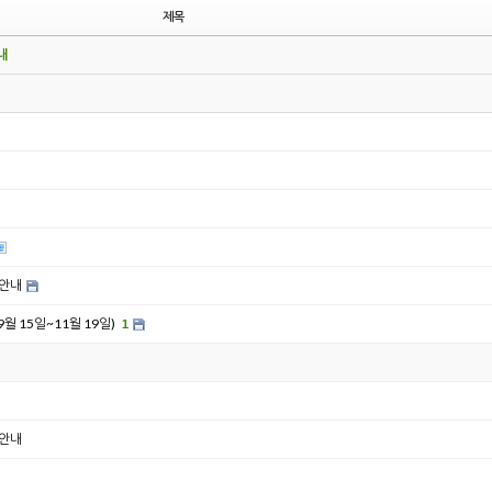
제목
내
 안내
 15일~11월 19일)
1
 안내