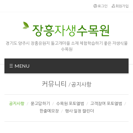
로그인
회원가입
경기도 양주시 장흥유원지 돌고개마을 소재 체험학습하기 좋은 자생식물
수목원
MENU
커뮤니티
/
공지사항
공지사항
묻고답하기
수목원 포토앨범
고객참여 포토앨범
한줄메모장
행사 일정 캘린더