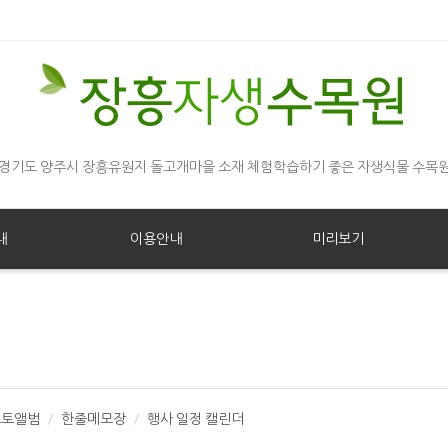
경기도 양주시 장흥유원지 돌고개마을 소재 체험학습하기 좋은 자생식물 수목
내
이용안내
미리보기
포토앨범
한줄메모장
행사 일정 캘린더