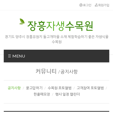
Sketchbook5, 스케치북5
Sketchbook5, 스케치북5
로그인
회원가입
경기도 양주시 장흥유원지 돌고개마을 소재 체험학습하기 좋은 자생식물
수목원
MENU
커뮤니티
/
공지사항
공지사항
묻고답하기
수목원 포토앨범
고객참여 포토앨범
한줄메모장
행사 일정 캘린더