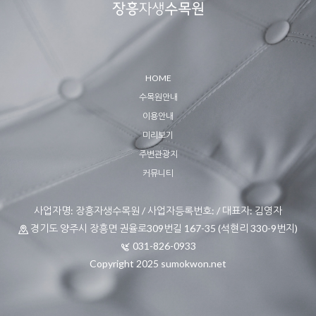
HOME
수목원안내
이용안내
미리보기
주변관광지
커뮤니티
사업자명: 장흥자생수목원 / 사업자등록번호: / 대표자: 김영자
경기도 양주시 장흥면 권율로309번길 167-35 (석현리 330-9번지)
031-826-0933
Copyright 2025 sumokwon.net