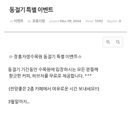
동절기 특별 이벤트
이벤트
장흥사랑
Mar 09, 2014
5592
0
In
by
posted
Views
Replies
☆ 장흥자생수목원 동절기 특별 이벤트☆
동절기 기간동안 수목원에 입장하시는 모든 분들께
향긋한 커피, 허브차를 무료로 제공합니다. ^^*
(전망좋은 2층 카페에서 여유로운 시간 보내세요!!)
3월말까지...