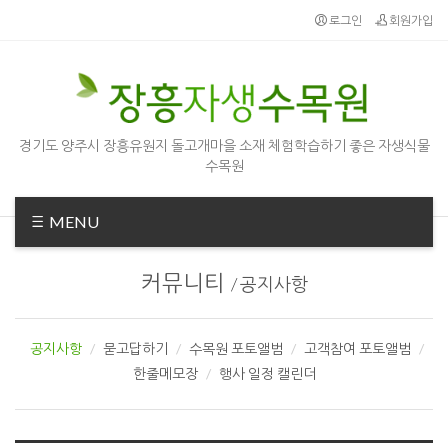
Sketchbook5, 스케치북5
Sketchbook5, 스케치북5
로그인
회원가입
경기도 양주시 장흥유원지 돌고개마을 소재 체험학습하기 좋은 자생식물
수목원
MENU
커뮤니티
/
공지사항
공지사항
묻고답하기
수목원 포토앨범
고객참여 포토앨범
한줄메모장
행사 일정 캘린더