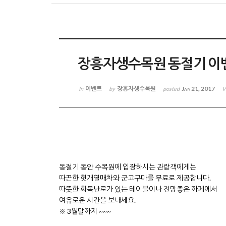
장흥자생수목원 동절기 이
이벤트
장흥자생수목원
Jan 21, 2017
In
by
posted
V
동절기 동안 수목원에 입장하시는 관람객에게는
따끈한 헛개열매차와 군고구마를 무료로 제공합니다.
따뜻한 화목난로가 있는 테이블이나 전망좋은 까페에서
여유로운 시간을 보내세요.
※ 3월말까지 ~~~