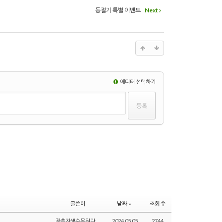
동절기 특별 이벤트
Next
에디터 선택하기
글쓴이
날짜
조회 수
장흥자생수목원관리자
2024.05.05
2744