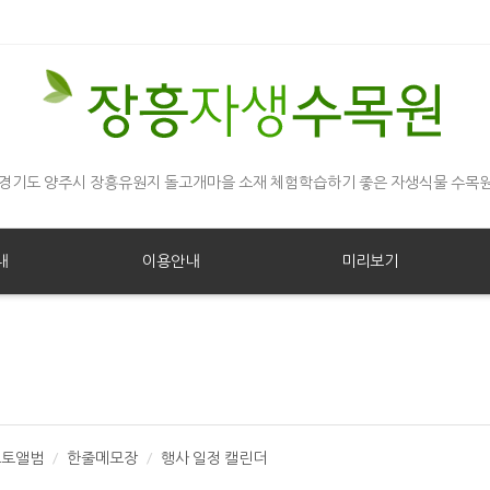
경기도 양주시 장흥유원지 돌고개마을 소재 체험학습하기 좋은 자생식물 수목
내
이용안내
미리보기
포토앨범
한줄메모장
행사 일정 캘린더