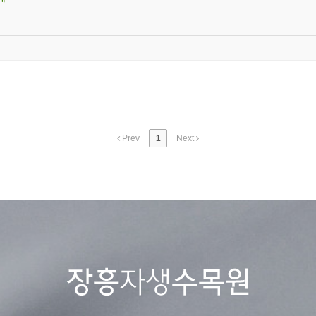
Prev
1
Next