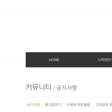
Sketchbook5, 스케치북5
Sketchbook5, 스케치북5
HOME
수목원안
커뮤니티
/
공지사항
공지사항
묻고답하기
수목원 포토앨범
고객참여 