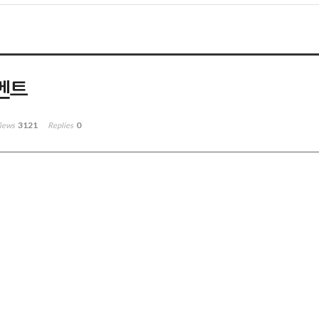
벤트
3121
0
iews
Replies